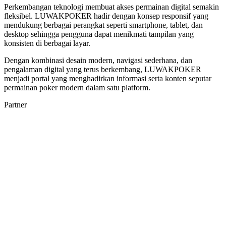
Perkembangan teknologi membuat akses permainan digital semakin
fleksibel. LUWAKPOKER hadir dengan konsep responsif yang
mendukung berbagai perangkat seperti smartphone, tablet, dan
desktop sehingga pengguna dapat menikmati tampilan yang
konsisten di berbagai layar.
Dengan kombinasi desain modern, navigasi sederhana, dan
pengalaman digital yang terus berkembang, LUWAKPOKER
menjadi portal yang menghadirkan informasi serta konten seputar
permainan poker modern dalam satu platform.
Partner