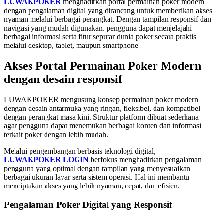
LUWAKPOKER
menghadirkan portal permainan poker modern
dengan pengalaman digital yang dirancang untuk memberikan akses
nyaman melalui berbagai perangkat. Dengan tampilan responsif dan
navigasi yang mudah digunakan, pengguna dapat menjelajahi
berbagai informasi serta fitur seputar dunia poker secara praktis
melalui desktop, tablet, maupun smartphone.
Akses Portal Permainan Poker Modern
dengan desain responsif
LUWAKPOKER mengusung konsep permainan poker modern
dengan desain antarmuka yang ringan, fleksibel, dan kompatibel
dengan perangkat masa kini. Struktur platform dibuat sederhana
agar pengguna dapat menemukan berbagai konten dan informasi
terkait poker dengan lebih mudah.
Melalui pengembangan berbasis teknologi digital,
LUWAKPOKER LOGIN
berfokus menghadirkan pengalaman
pengguna yang optimal dengan tampilan yang menyesuaikan
berbagai ukuran layar serta sistem operasi. Hal ini membantu
menciptakan akses yang lebih nyaman, cepat, dan efisien.
Pengalaman Poker Digital yang Responsif