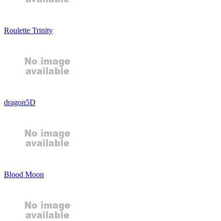
Roulette Trinity
dragon5D
Blood Moon