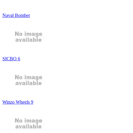
Naval Bomber
SICBO 6
Winzo Wheels 9