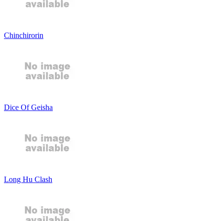
Chinchirorin
Dice Of Geisha
Long Hu Clash