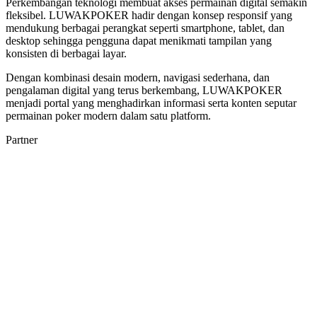
Perkembangan teknologi membuat akses permainan digital semakin
fleksibel. LUWAKPOKER hadir dengan konsep responsif yang
mendukung berbagai perangkat seperti smartphone, tablet, dan
desktop sehingga pengguna dapat menikmati tampilan yang
konsisten di berbagai layar.
Dengan kombinasi desain modern, navigasi sederhana, dan
pengalaman digital yang terus berkembang, LUWAKPOKER
menjadi portal yang menghadirkan informasi serta konten seputar
permainan poker modern dalam satu platform.
Partner