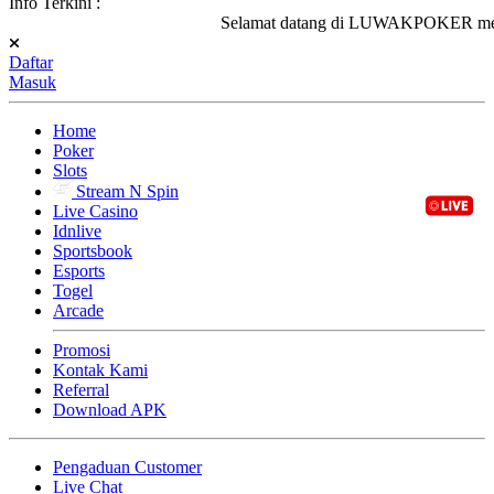
Info Terkini :
Selamat datang di LUWAKPOKER menyediak
Daftar
Masuk
Home
Poker
Slots
Stream N Spin
Live Casino
Idnlive
Sportsbook
Esports
Togel
Arcade
Promosi
Kontak Kami
Referral
Download APK
Pengaduan Customer
Live Chat