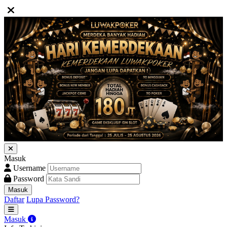
Masuk
Username
Password
Masuk
Daftar
Lupa Password?
Masuk